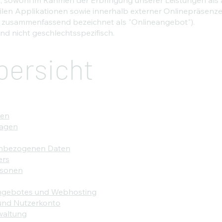
len Applikationen sowie innerhalb externer Onlinepräsenzen,
d zusammenfassend bezeichnet als "Onlineangebot").
nd nicht geschlechtsspezifisch.
bersicht
gen
lagen
enbezogenen Daten
ers
rsonen
angebotes und Webhosting
und Nutzerkonto
waltung