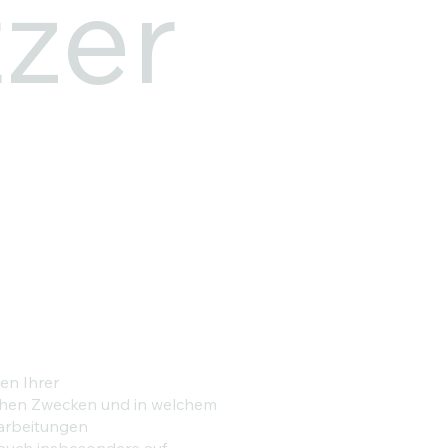
zer
en Ihrer
chen Zwecken und in welchem
rarbeitungen
auch insbesondere auf