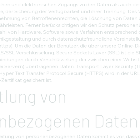
chen und elektronischen Zugangs zu den Daten als auch des 
e, der Sicherung der Verfügbarkeit und ihrer Trennung. Des
hrnehmung von Betroffenenrechten, die Löschung von Daten 
hrleisten. Ferner berücksichtigen wir den Schutz personen
ahl von Hardware, Software sowie Verfahren entsprechend 
ikgestaltung und durch datenschutzfreundliche Voreinstell
ttps): Um die Daten der Benutzer, die über unsere Online-D
S/SSL-Verschlüsselung. Secure Sockets Layer (SSL) ist die 
bindungen durch Verschlüsselung der zwischen einer Websi
 Servern) übertragenen Daten. Transport Layer Security (TLS
 Hyper Text Transfer Protocol Secure (HTTPS) wird in der UR
rtifikat gesichert ist.
tlung von
nbezogenen Daten
itung von personenbezogenen Daten kommt es vor, dass di