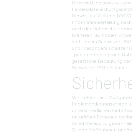
Übermittlung sowie automati
Landesdatenschutzgesetze
Hinweis auf Geltung DSGVO
Informationserteilung nac
nach der Datenschutzgrund
breiteren räumlichen Anwe
statt der im Schweizer DSG
und "besonders schützensw
„personenbezogenen Daten"
gesetzliche Bedeutung der
Schweizer DSG bestimmt.
Sicherh
Wir treffen nach Maßgabe d
Implementierungskosten un
unterschiedlichen Eintritt
natürlicher Personen geei
Schutzniveau zu gewährleis
Zu den Maßnahmen gehören i