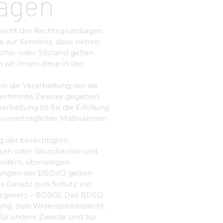
agen
sicht der Rechtsgrundlagen
e zur Kenntnis, dass neben
hn- oder Sitzland gelten
 wir Ihnen diese in der
 in die Verarbeitung der sie
bestimmte Zwecke gegeben.
arbeitung ist für die Erfüllung
ng vorvertraglicher Maßnahmen
ng der berechtigten
ressen oder Grundrechte und
ordern, überwiegen.
lungen der DSGVO gelten
as Gesetz zum Schutz vor
zgesetz – BDSG). Das BDSG
ung, zum Widerspruchsrecht,
für andere Zwecke und zur