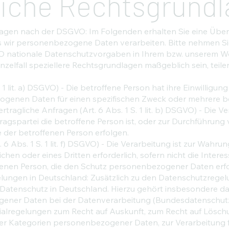
iche Rechtsgrundl
gen nach der DSGVO: Im Folgenden erhalten Sie eine Über
s wir personenbezogene Daten verarbeiten. Bitte nehmen Si
nationale Datenschutzvorgaben in Ihrem bzw. unserem Wo
inzelfall speziellere Rechtsgrundlagen maßgeblich sein, teilen
. 1 lit. a) DSGVO) - Die betroffene Person hat ihre Einwilligung
ogenen Daten für einen spezifischen Zweck oder mehrere 
tragliche Anfragen (Art. 6 Abs. 1 S. 1 lit. b) DSGVO) - Die Ver
tragspartei die betroffene Person ist, oder zur Durchführu
ge der betroffenen Person erfolgen.
 6 Abs. 1 S. 1 lit. f) DSGVO) - Die Verarbeitung ist zur Wahru
chen oder eines Dritten erforderlich, sofern nicht die Inte
ffenen Person, die den Schutz personenbezogener Daten erf
lungen in Deutschland: Zusätzlich zu den Datenschutzrege
Datenschutz in Deutschland. Hierzu gehört insbesondere d
ener Daten bei der Datenverarbeitung (Bundesdatenschut
ialregelungen zum Recht auf Auskunft, zum Recht auf Lösch
er Kategorien personenbezogener Daten, zur Verarbeitung 