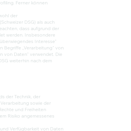
ofiling. Ferner können
wohl der
(Schweizer DSG) als auch
eachten, dass aufgrund der
det werden. Insbesondere
"überwiegendes Interesse"
 Begriffe „Verarbeitung" von
n von Daten" verwendet. Die
 DSG weiterhin nach dem
s der Technik, der
Verarbeitung sowie der
Rechte und Freiheiten
 dem Risiko angemessenes
 und Verfügbarkeit von Daten