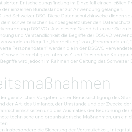
sierten Entscheidungsfindung im Einzelfall einschließlich Pr
 der einzelnen Bundesländer zur Anwendung gelangen.
 und Schweizer DSG: Diese Datenschutzhinweise dienen so
h dem schweizerischen Bundesgesetz über den Datenschutz 
verordnung (DSGVO). Aus diesem Grund bitten wir Sie zu b
ndung und Verständlichkeit die Begriffe der DSGVO verwen
 verwendeten Begriffe „Bearbeitung" von „Personendaten", 
erte Personendaten" werden die in der DSGVO verwendeten
 sowie "berechtigtes Interesse" und "besondere Kategorie
 Begriffe wird jedoch im Rahmen der Geltung des Schweizer
eitsmaßnahmen
er gesetzlichen Vorgaben unter Berücksichtigung des Stand
d der Art, des Umfangs, der Umstände und der Zwecke der 
swahrscheinlichkeiten und des Ausmaßes der Bedrohung der 
gnete technische und organisatorische Maßnahmen, um ein
ten.
nsbesondere die Sicherung der Vertraulichkeit, Integrität