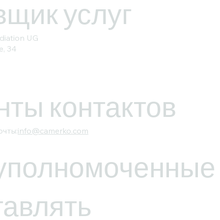
вщик услуг
diation UG
, 34
нты контактов
очты:
info@camerko.com
 уполномоченные
тавлять