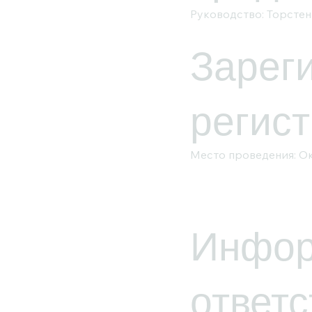
Руководство: Торсте
Зарег
регис
Место проведения: Ок
Инфор
ответс