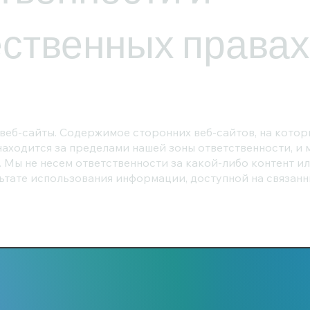
ственных права
веб-сайты. Содержимое сторонних веб-сайтов, на котор
находится за пределами нашей зоны ответственности, и 
. Мы не несем ответственности за какой-либо контент ил
тате использования информации, доступной на связанны