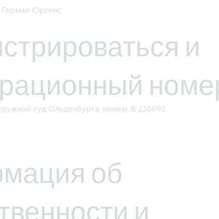
н Герман Юргенс
истрироваться и
трационный номе
ружной суд Ольденбурга, номер: B 220092.
мация об
твенности и