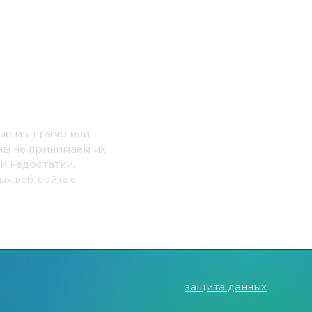
х
ые мы прямо или
мы не принимаем их
и недостатки,
х веб-сайтах.
защита данных