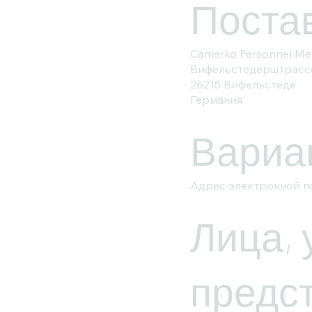
Поста
Camerko Personnel Me
Вифельстедерштрассе
26215 Вифельстеде
Германия
Вариа
Адрес электронной п
Лица,
предс