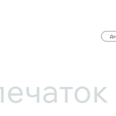
До
печаток