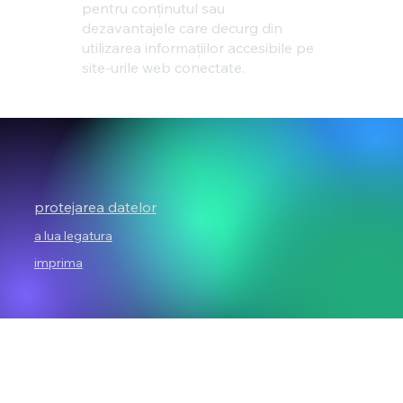
pentru conținutul sau
dezavantajele care decurg din
utilizarea informațiilor accesibile pe
site-urile web conectate.
protejarea datelor
a lua legatura
imprima