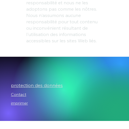
responsabilité et nous ne les
adoptons pas comme les nôtres.
Nous n'assumons aucune
responsabilité pour tout contenu
ou inconvénient résultant de
l'utilisation des informations
accessibles sur les sites Web liés.
protection des données
Contact
imprimer