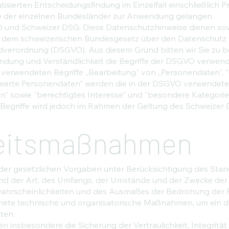
sierten Entscheidungsfindung im Einzelfall einschließlich Pr
 der einzelnen Bundesländer zur Anwendung gelangen.
 und Schweizer DSG: Diese Datenschutzhinweise dienen so
h dem schweizerischen Bundesgesetz über den Datenschutz 
verordnung (DSGVO). Aus diesem Grund bitten wir Sie zu b
ndung und Verständlichkeit die Begriffe der DSGVO verwen
 verwendeten Begriffe „Bearbeitung" von „Personendaten", 
erte Personendaten" werden die in der DSGVO verwendeten
 sowie "berechtigtes Interesse" und "besondere Kategorie
 Begriffe wird jedoch im Rahmen der Geltung des Schweizer
eitsmaßnahmen
er gesetzlichen Vorgaben unter Berücksichtigung des Stand
d der Art, des Umfangs, der Umstände und der Zwecke der 
swahrscheinlichkeiten und des Ausmaßes der Bedrohung der 
gnete technische und organisatorische Maßnahmen, um ein
ten.
nsbesondere die Sicherung der Vertraulichkeit, Integrität