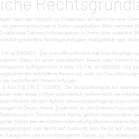
iche Rechtsgrundl
gen nach der DSGVO: Im Folgenden erhalten Sie eine Über
s wir personenbezogene Daten verarbeiten. Bitte nehmen Si
nationale Datenschutzvorgaben in Ihrem bzw. unserem Wo
inzelfall speziellere Rechtsgrundlagen maßgeblich sein, teilen
. 1 lit. a) DSGVO) - Die betroffene Person hat ihre Einwilligung
ogenen Daten für einen spezifischen Zweck oder mehrere 
tragliche Anfragen (Art. 6 Abs. 1 S. 1 lit. b) DSGVO) - Die Ver
tragspartei die betroffene Person ist, oder zur Durchführu
ge der betroffenen Person erfolgen.
 6 Abs. 1 S. 1 lit. f) DSGVO) - Die Verarbeitung ist zur Wahru
chen oder eines Dritten erforderlich, sofern nicht die Inte
ffenen Person, die den Schutz personenbezogener Daten erf
lungen in Deutschland: Zusätzlich zu den Datenschutzrege
Datenschutz in Deutschland. Hierzu gehört insbesondere d
ener Daten bei der Datenverarbeitung (Bundesdatenschut
ialregelungen zum Recht auf Auskunft, zum Recht auf Lösch
er Kategorien personenbezogener Daten, zur Verarbeitung 