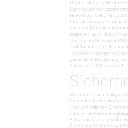
Übermittlung sowie automati
Landesdatenschutzgesetze
Hinweis auf Geltung DSGVO
Informationserteilung nac
nach der Datenschutzgrund
breiteren räumlichen Anwe
statt der im Schweizer DSG
und "besonders schützensw
„personenbezogenen Daten"
gesetzliche Bedeutung der
Schweizer DSG bestimmt.
Sicherh
Wir treffen nach Maßgabe d
Implementierungskosten un
unterschiedlichen Eintritt
natürlicher Personen geei
Schutzniveau zu gewährleis
Zu den Maßnahmen gehören i