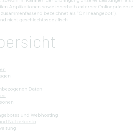
len Applikationen sowie innerhalb externer Onlinepräsenzen,
d zusammenfassend bezeichnet als "Onlineangebot").
nd nicht geschlechtsspezifisch.
bersicht
gen
lagen
enbezogenen Daten
ers
rsonen
angebotes und Webhosting
und Nutzerkonto
waltung