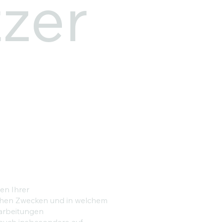
zer
en Ihrer
chen Zwecken und in welchem
rarbeitungen
auch insbesondere auf