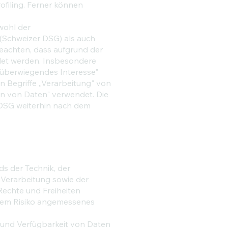
ofiling. Ferner können
wohl der
(Schweizer DSG) als auch
eachten, dass aufgrund der
det werden. Insbesondere
"überwiegendes Interesse"
 Begriffe „Verarbeitung" von
n von Daten" verwendet. Die
 DSG weiterhin nach dem
s der Technik, der
Verarbeitung sowie der
Rechte und Freiheiten
 dem Risiko angemessenes
 und Verfügbarkeit von Daten