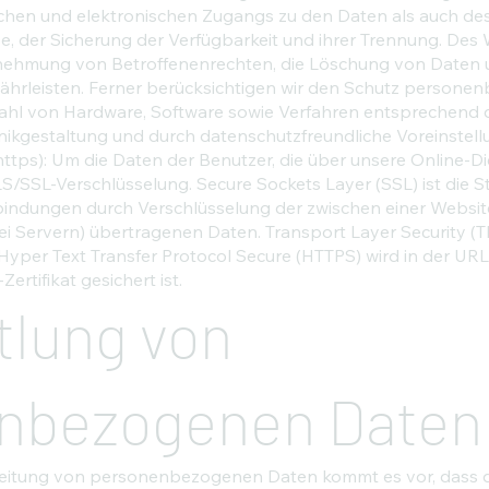
chen und elektronischen Zugangs zu den Daten als auch des 
e, der Sicherung der Verfügbarkeit und ihrer Trennung. Des
hrnehmung von Betroffenenrechten, die Löschung von Daten 
hrleisten. Ferner berücksichtigen wir den Schutz personen
ahl von Hardware, Software sowie Verfahren entsprechend 
ikgestaltung und durch datenschutzfreundliche Voreinstell
ttps): Um die Daten der Benutzer, die über unsere Online-D
S/SSL-Verschlüsselung. Secure Sockets Layer (SSL) ist die 
bindungen durch Verschlüsselung der zwischen einer Websi
 Servern) übertragenen Daten. Transport Layer Security (TLS
 Hyper Text Transfer Protocol Secure (HTTPS) wird in der UR
rtifikat gesichert ist.
tlung von
nbezogenen Daten
itung von personenbezogenen Daten kommt es vor, dass di