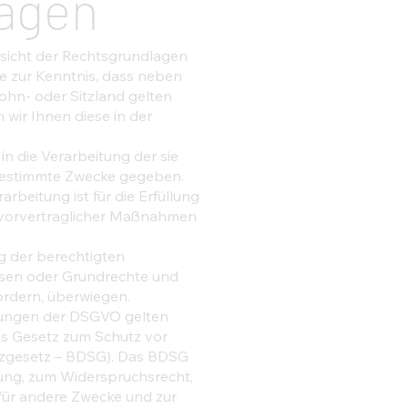
agen
sicht der Rechtsgrundlagen
e zur Kenntnis, dass neben
hn- oder Sitzland gelten
 wir Ihnen diese in der
 in die Verarbeitung der sie
bestimmte Zwecke gegeben.
arbeitung ist für die Erfüllung
ng vorvertraglicher Maßnahmen
ng der berechtigten
ressen oder Grundrechte und
ordern, überwiegen.
lungen der DSGVO gelten
as Gesetz zum Schutz vor
zgesetz – BDSG). Das BDSG
ung, zum Widerspruchsrecht,
für andere Zwecke und zur